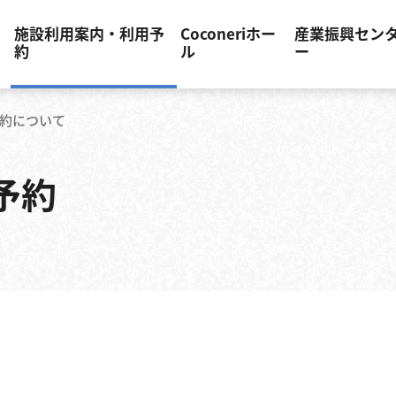
施設利用案内・利用予
Coconeriホー
産業振興セン
約
ル
ー
区⽴区⺠・産業プラザ
施設利用案内・利用予約トップ
概要・特徴
概要・特徴
概要・特徴
約について
ア案内
申請書等ダウンロード
貸出施設利用料金表
予約から利用までの流れ
研修室 利
予約
地・連絡先
利用者登録のご案内
区⺠協働交流センター団体登録とセン
料金表
研修室 料
パスワードの設定方法
多目的室の利用形態の制限事項
ホールの備品
産業イベン
抽選と予約について
各種サービスのご案内
各種サービス
産業イベン
施設利用上の注意事項
中小企業支
利用料支払方法
各種サービ