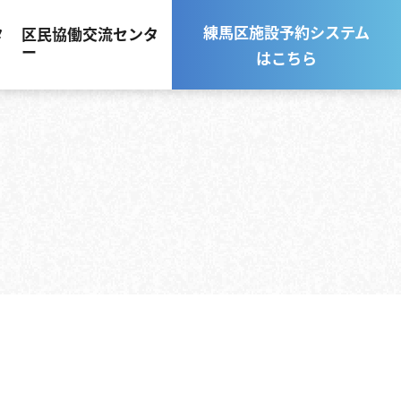
練馬区施設予約システム
タ
区民協働交流センタ
ー
はこちら
用人数・備品
ターの施設・備品の利用
金表
トコーナー 利用人数・備品
トコーナー 料金表
援の総合窓口・ネリサポ
スのご案内