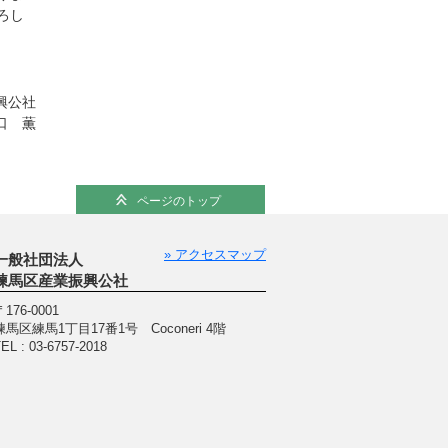
ろし
興公社
口 薫
ページのトップ
» アクセスマップ
一般社団法人
練馬区産業振興公社
〒176-0001
練馬区練馬1丁目17番1号 Coconeri 4階
EL : 03-6757-2018