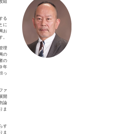
改組
する
とに
興お
す。
管理
興の
者の
９年
担っ
ファ
展開
勿論
りま
らす
りま