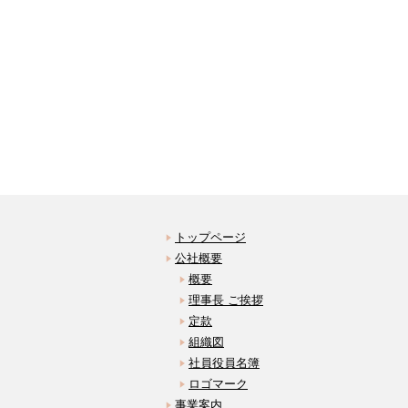
トップページ
公社概要
概要
理事長 ご挨拶
定款
組織図
社員役員名簿
ロゴマーク
事業案内