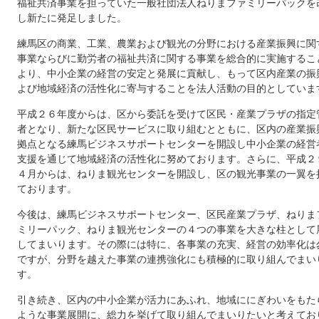
福祉共済事業を担っていた一般社団法人ねりまファミリーパックを
し新たに発足しました。
練馬区の商業、工業、農業および観光の分野における産業振興に関
事業ならびに勤労者の福祉共済に関する事業を総合的に実施するこ
より、中小企業の経営の安定と発展に貢献し、もって区内産業の振
よび地域経済の活性化に寄与することを法人活動の目的としていま
平成２６年度からは、区から委託を受けて区民・産業プラザの指定
者となり、新たな区民サービスに取り組むとともに、区内の産業振
拠点となる練馬ビジネスサポートセンターを開設し中小企業の経営
支援を通じて地域経済の活性化に努めております。さらに、平成２
４月からは、ねりま観光センターを開設し、区の観光事業の一翼を
ております。
今後は、練馬ビジネスサポートセンター、区民産業プラザ、ねりま
ミリーパック、ねりま観光センターの４つの事業を大きな柱として
してまいります。その際には特に、各事業の充実、経営の効率化は
ですが、分野を越えた事業の連携強化にも積極的に取り組んでまい
す。
引き続き、区内の中小企業が活力にあふれ、地域ににぎわいをもた
ような事業展開に、総力を挙げて取り組んでまいりたいと考えてお