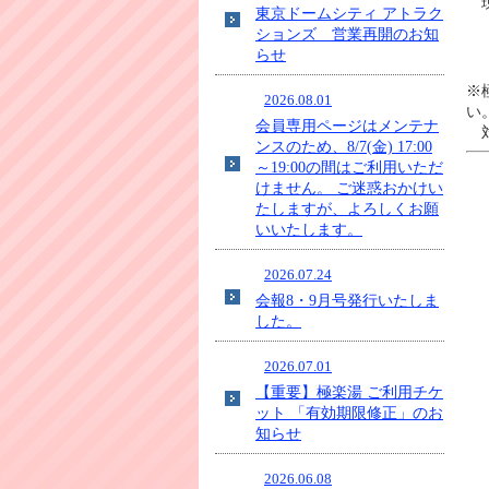
現
東京ドームシティ アトラク
ションズ 営業再開のお知
らせ
※
2026.08.01
い
会員専用ページはメンテナ
対
ンスのため、8/7(金) 17:00
～19:00の間はご利用いただ
けません。 ご迷惑おかけい
たしますが、よろしくお願
いいたします。
2026.07.24
会報8・9月号発行いたしま
した。
2026.07.01
【重要】極楽湯 ご利用チケ
ット 「有効期限修正」のお
知らせ
2026.06.08