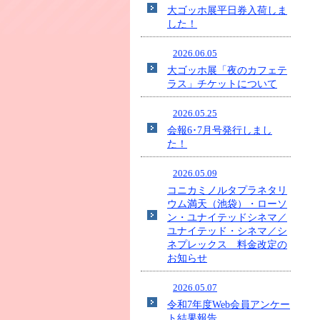
大ゴッホ展平日券入荷しま
した！
2026.06.05
大ゴッホ展「夜のカフェテ
ラス」チケットについて
2026.05.25
会報6･7月号発行しまし
た！
2026.05.09
コニカミノルタプラネタリ
ウム満天（池袋）・ローソ
ン・ユナイテッドシネマ／
ユナイテッド・シネマ／シ
ネプレックス 料金改定の
お知らせ
2026.05.07
令和7年度Web会員アンケー
ト結果報告