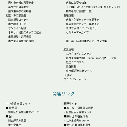
国や東京都の融資制度
起業に必要な知識
ネリサポの補助金
『'起業'したい！と思ったら読むガイドブック』
国や東京都の補助金
創業者向け支援策一覧
相談・専門家派遣
各種講座
総合相談コーナー
起業・創業セミナー年間予定
専門相談コーナー
経営者向けセミナー年間予定
オンライン相談
ネリサポ オンラインセミナー
ネリサポ相談スタッフの紹介
セミナーアーカイブ
出張相談・巡回相談
専門家派遣費用の補助
国・都・経済団体セミナーリンク集
産業情報
ねりさぽビジネスラボ
ねりま産業情報紙「neri・made(ネリマデ)」
経営ミニコラム
景況情報
東京都 経営診断ツール
English
プライバシーポリシー
関連リンク
中小企業支援サイト
関連サイト
■ 練馬区
■ホール・研修室の利用
・
練馬区の産業支援のページ
・
区立区民・産業プラザ
■ 国
■練馬区の観光情報
・
関東経済産業局
・
ねりま観光センター
・
中小企業庁
■中小企業の福利厚生