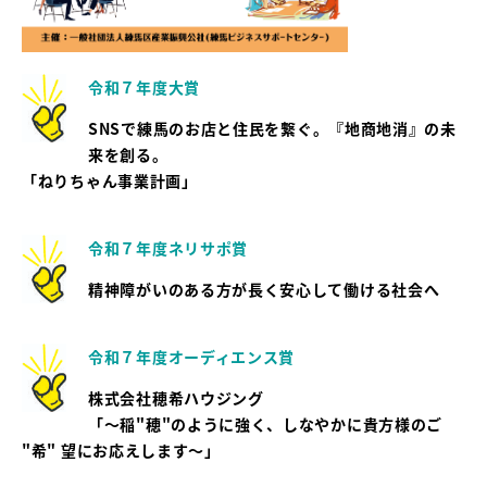
令和７年度大賞
SNS
で練馬のお店と住民を繋ぐ。『地商地消』の未
来を創る。
「ねりちゃん事業計画」
令和７年度ネリサポ賞
精神障がいのある方が長く安心して働ける社会へ
令和７年度オーディエンス賞
株式会社穂希ハウジング
「～稲"穂"のように強く、しなやかに貴方様のご
"希" 望にお応えします～」