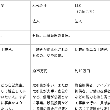
事業
株式会社
LLC
（合同会社）
法人
法人
限。
有限。出資範囲の責任。
な手続き。
手続きが簡素化された
比較的簡単な手続き
ものの、やや煩雑。
約25万円
約10万円
などの自営業主。
取引先が多い、または
資金提供者、アイデ
として独立して事
取引先が大手・官公庁
提供者、労働力提供
行いたい人。まず
など、信用が必要とな
などの能力を持ち寄
軽に事業をスター
る事業。設備投資など
て事業を行い、貢献
せたい人。
に多額の資金が必要と
に応じて報酬を決定