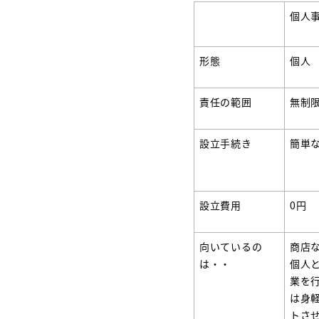
個人
形態
個人
責任の範囲
無制
設立手続き
簡単
設立費用
0円
向いているの
商店
は・・
個人
業を
は身
トさ