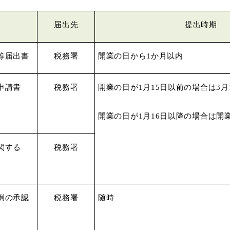
届出先
提出時期
等届出書
税務署
開業の日から
1
か月以内
申請書
税務署
開業の日が
1
月
15
日以前の場合は
3
月
開業の日が
1
月
16
日以降の場合は開
関する
税務署
例の承認
税務署
随時