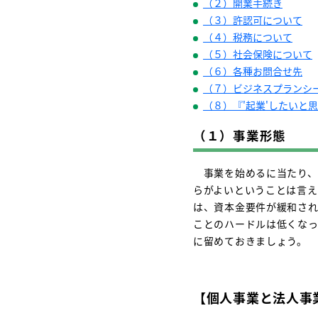
（２）開業手続き
（３）許認可について
（４）税務について
（５）社会保険について
（６）各種お問合せ先
（７）ビジネスプランシ
（８）『'起業'したいと
（１）事業形態
事業を始めるに当たり、
らがよいということは言え
は、資本金要件が緩和され
ことのハードルは低くな
に留めておきましょう。
【個人事業と法人事