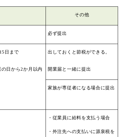
その他
必ず提出
15
日まで
出しておくと節税ができる。
業の日から
2
か月以内
開業届と一緒に提出
家族が専従者になる場合に
提出
・従業員に給料を支払う
場合
・外注先への支払いに
源泉税を