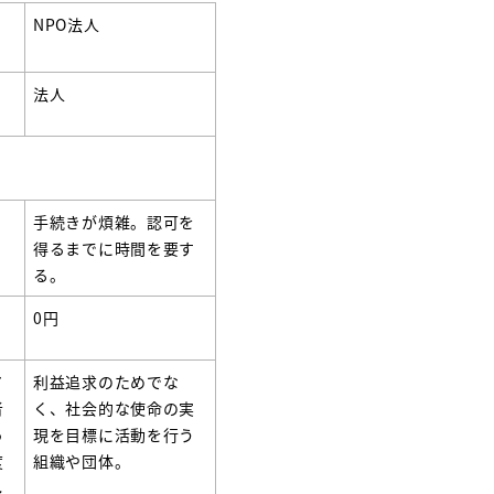
NPO法人
法人
。
手続きが煩雑。認可を
得るまでに時間を要す
る。
0円
ア
利益追求のためでな
者
く、社会的な使命の実
っ
現を目標に活動を行う
度
組織や団体。
し