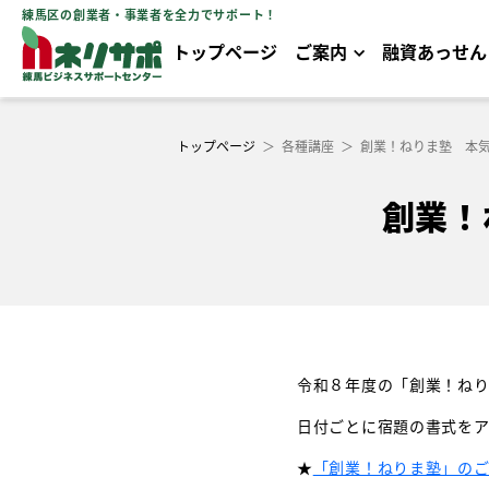
練馬区の創業者・事業者を全力でサポート！
トップページ
ご案内
融資あっせん
トップページ
＞
各種講座
＞
創業！ねりま塾 本
創業！
令和８年度の「創業！ねり
日付ごとに宿題の書式を
★
「創業！ねりま塾」の