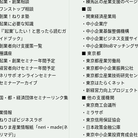
起業・創業相談
・
練馬区の産業支援のページ
ワンストップ相談
■ 国
創業！ねりま塾
・
関東経済産業局
起業に必要な知識
・
中小企業庁
『'起業'したい！と思ったら読むガ
・
中小企業基盤整備機構
イドブック』
・
中小企業ビジネス支援サイ
創業者向け支援策一覧
・
中小企業BtoBマッチング
種講座
■ 東京都
起業・創業セミナー年間予定
・
東京都産業労働局
経営者向けセミナー年間予定
・
東京都中小企業振興公社
ネリサポ オンラインセミナー
・
東京都立産業技術研究セン
セミナーアーカイブ
・
東京はたらくネット
・
新経営力向上プロジェクト
国・都・経済団体セミナーリンク集
■ 他の支援機関
・
東京商工会議所
業情報
・
ミラサポ
ねりさぽビジネスラボ
・
東京信用保証協会
ねりま産業情報紙「neri・made(ネ
・
日本政策金融公庫
リマデ)」
・
東京中小企業投資育成会社