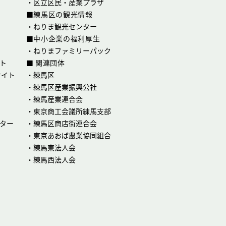
・
区立区民・産業プラザ
■練馬区の観光情報
・
ねりま観光センター
■中小企業の福利厚生
・
ねりまファミリーパック
ト
■ 関連団体
サイト
・
練馬区
・
練馬区産業振興公社
・
練馬産業連合会
・
東京商工会議所練馬支部
ター
・
練馬区商店街連合会
・
東京あおば農業協同組合
・
練馬東法人会
・
練馬西法人会